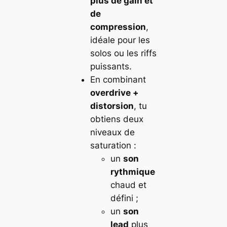
plus de gain et
de
compression
,
idéale pour les
solos ou les riffs
puissants.
En combinant
overdrive +
distorsion
, tu
obtiens deux
niveaux de
saturation :
un
son
rythmique
chaud et
défini ;
un
son
lead
plus