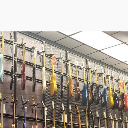
Pages
populai
res
Jimi Hendrix
Slash
Alexi Laiho
Eric Clapton