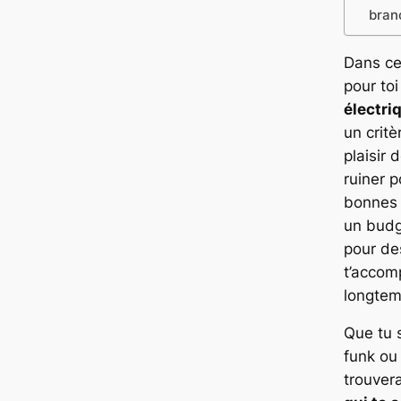
bran
Dans cet
pour to
électri
un critè
plaisir 
ruiner 
bonnes 
un budg
pour de
t’accom
longtem
Que tu 
funk ou 
trouvera