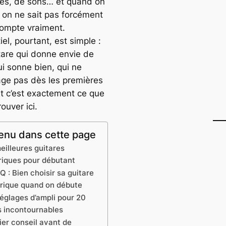
es, de sons… et quand on
 on ne sait pas forcément
compte vraiment.
iel, pourtant, est simple :
tare qui donne envie de
ui sonne bien, qui ne
ge pas dès les premières
Et c’est exactement ce que
rouver ici.
nu dans cette page
eilleures guitares
riques pour débutant
Q : Bien choisir sa guitare
trique quand on débute
réglages d’ampli pour 20
es incontournables
ier conseil avant de