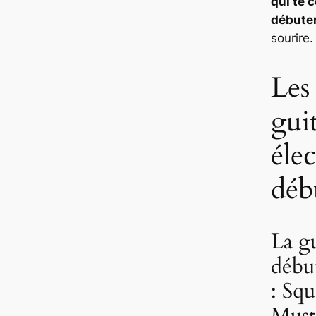
qui te 
débute
sourire.
Les
gui
éle
déb
La g
débu
: Squ
Must