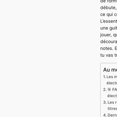
de form
débute,
ce qui 
L’essent
une gui
jouer, q
découra
notes. 
tu vas t
Au me
Les m
élect
🎯 FA
élec
Les 
titr
Dern