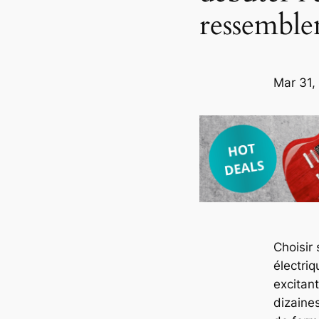
ressemble
Mar 31,
Choisir 
électri
excitant
dizaine