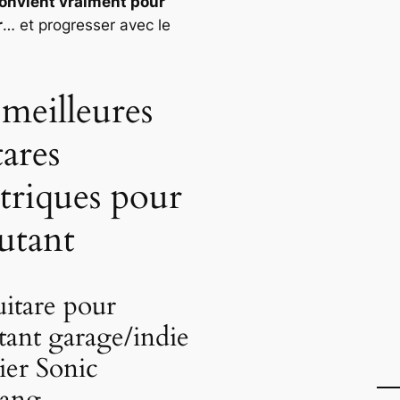
convient vraiment pour
r
… et progresser avec le
 meilleures
tares
ctriques pour
utant
uitare pour
tant garage/indie
ier Sonic
ang