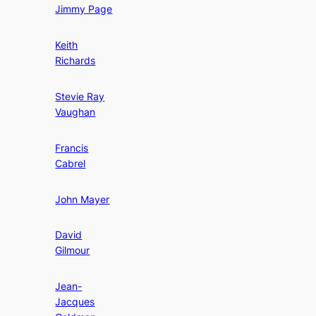
Jimmy Page
Keith
Richards
Stevie Ray
Vaughan
Francis
Cabrel
John Mayer
David
Gilmour
Jean-
Jacques