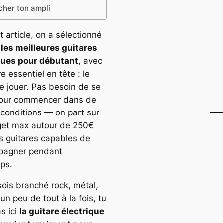
cher ton ampli
 article, on a sélectionné
i
les meilleures guitares
ques pour débutant
, avec
re essentiel en tête : le
de jouer. Pas besoin de se
pour commencer dans de
conditions — on part sur
et max autour de 250€
s guitares capables de
pagner pendant
ps.
sois branché rock, métal,
un peu de tout à la fois, tu
s ici
la guitare électrique