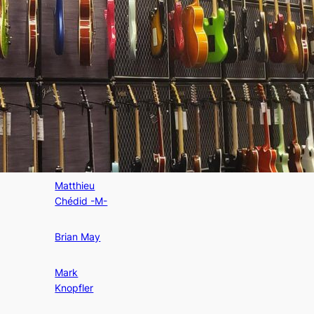
Taylor Swift
Louis
Bertignac
Ed Sheeran
John
Frusciante
Matthieu
Chédid -M-
Brian May
Mark
Knopfler