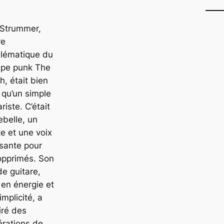
 Strummer,
re
lématique du
upe punk The
h, était bien
 qu’un simple
ariste. C’était
ebelle, un
e et une voix
sante pour
opprimés. Son
de guitare,
 en énergie et
implicité, a
iré des
rations de