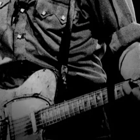
Matthieu
Chédid -
M-
Brian May
Mark
Knopfler
Jimmy
Page
Keith
Richards
Stevie Ray
Vaughan
Francis