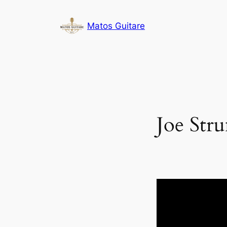
Aller
au
Matos Guitare
contenu
Joe Str