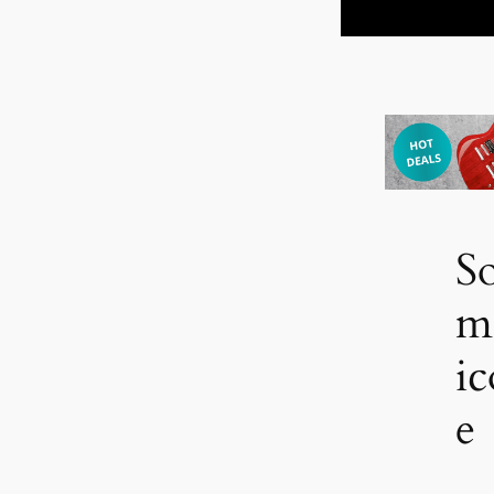
S
m
i
e