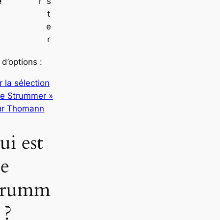
e
r
s
t
e
r
 d’options :
r la sélection
oe Strummer »
ur Thomann
ui est
oe
trumm
 ?