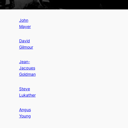
Cabrel
John
Mayer
David
Gilmour
Jean-
Jacques
Goldman
Steve
Lukather
Angus
Young