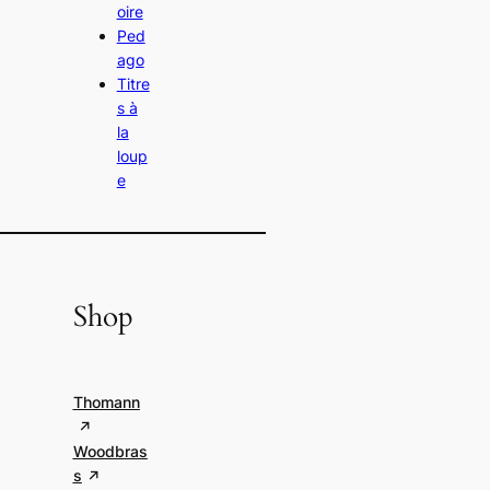
oire
Ped
ago
Titre
s à
la
loup
e
Shop
Thomann
Woodbras
s