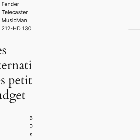
Fender
Telecaster
MusicMan
212-HD 130
es
ternati
s petit
udget
6
0
s