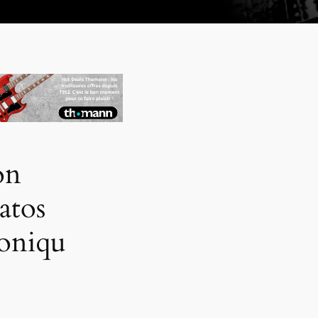
on
atos
coniqu