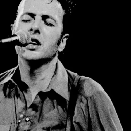
Slash
Alexi Laiho
Eric
Clapton
Taylor
Swift
Louis
Bertignac
Ed
Sheeran
John
Frusciante