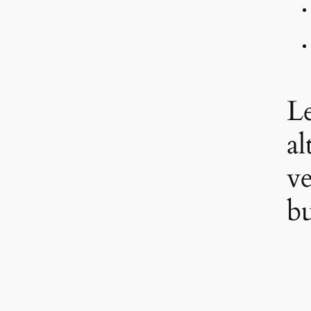
L
al
ve
b