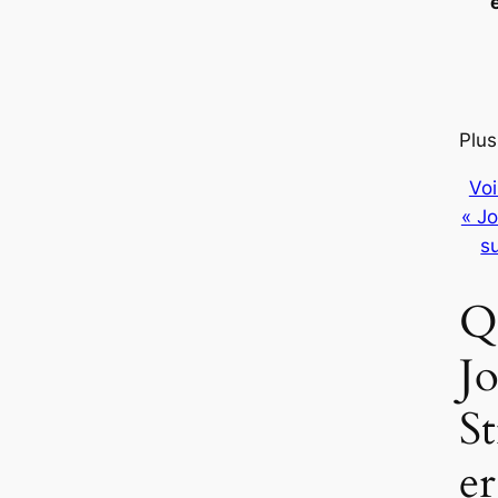
Plus
Voi
« J
s
Q
J
S
er