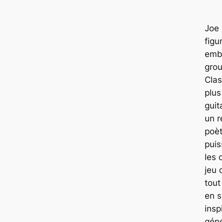
Joe
figu
emb
gro
Clas
plus
guit
un r
poèt
puis
les 
jeu 
tout
en s
insp
géné