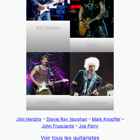
Eric Clapton
Slash
John Mayer
Louis Bertignac
Jimi Hendrix
–
Stevie Ray Vaughan
–
Mark Knopfler
–
John Frusciante
–
Joe Perry
Voir tous les guitaristes