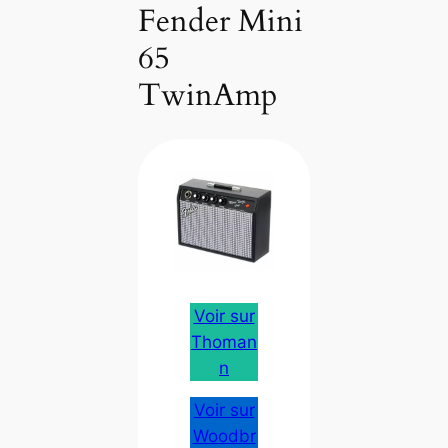
Fender Mini
65
TwinAmp
Voir sur
Thoman
n
Voir sur
Woodbr