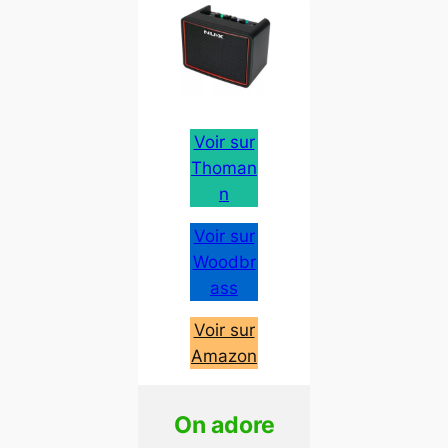
Voir sur
Thoman
n
Voir sur
Woodbr
ass
Voir sur
Amazon
On adore