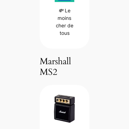
💸 Le
moins
cher de
tous
Marshall
MS2