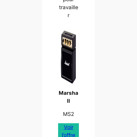
travaille
r
Marsha
ll
MS2
Voir
l’offre