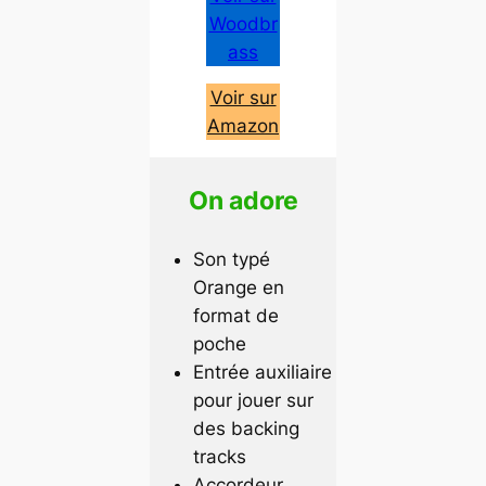
Woodbr
ass
Voir sur
Amazon
On adore
Son typé
Orange en
format de
poche
Entrée auxiliaire
pour jouer sur
des backing
tracks
Accordeur