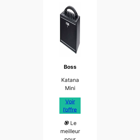
Boss
Katana
Mini
Voir
l’offre
🎯
Le
meilleur
pour