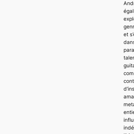
Andr
éga
expl
gen
et s
dans
para
tale
guit
com
cont
d’in
ama
met
enti
infl
indé