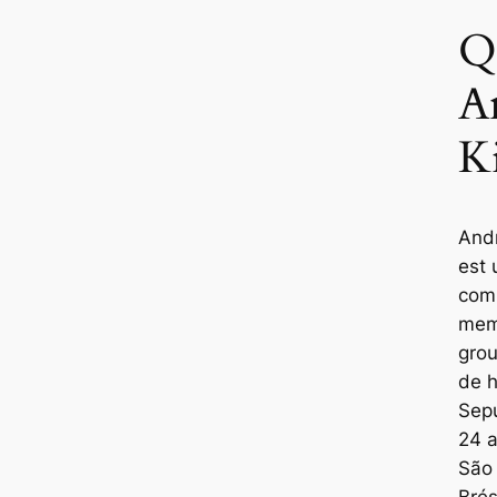
Q
A
Ki
And
est 
comp
mem
grou
de 
Sepu
24 
São 
Brés