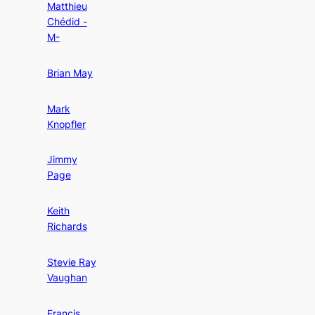
Matthieu
Chédid -
M-
Brian May
Mark
Knopfler
Jimmy
Page
Keith
Richards
Stevie Ray
Vaughan
Francis