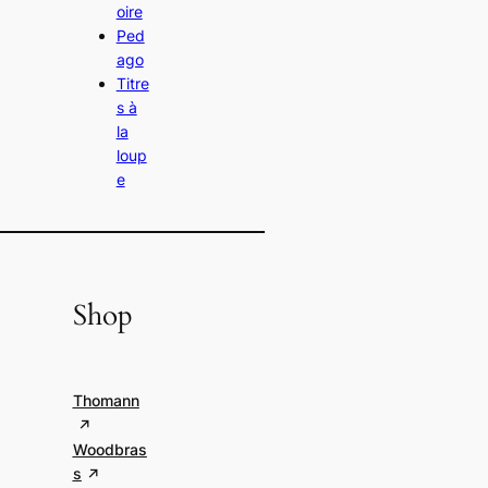
oire
Ped
ago
Titre
s à
la
loup
e
Shop
Thomann
Woodbras
s