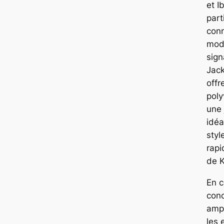
et I
part
con
mod
sign
Jack
offr
poly
une 
idéa
styl
rapi
de K
En c
conc
ampl
les 