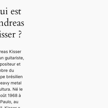
ui est
ndreas
sser ?
reas Kisser
un guitariste,
ositeur et
bre du
pe brésilien
heavy metal
ltura. Né le
août 1968 à
Paulo, au
il, Kisser a