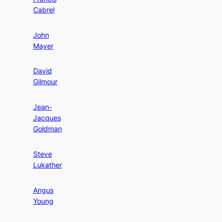
Cabrel
John
Mayer
David
Gilmour
Jean-
Jacques
Goldman
Steve
Lukather
Angus
Young