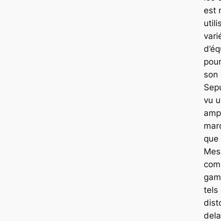
est 
util
vari
d’é
pour
son 
Sepu
vu u
ampl
marq
que 
Mes
com
gam
tels
dist
dela