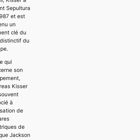
int Sepultura
987 et est
enu un
ent clé du
distinctif du
upe.
e qui
cerne son
ipement,
reas Kisser
souvent
cié à
lisation de
ares
triques de
que Jackson