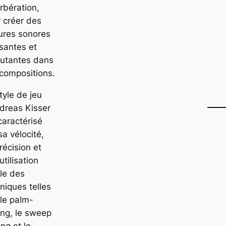
rbération,
 créer des
ures sonores
santes et
cutantes dans
compositions.
tyle de jeu
dreas Kisser
caractérisé
sa vélocité,
récision et
utilisation
le des
niques telles
le palm-
ng, le sweep
ing et le