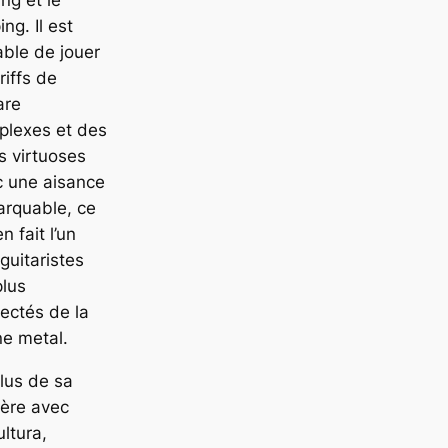
ing. Il est
ble de jouer
riffs de
are
plexes et des
s virtuoses
c une aisance
arquable, ce
en fait l’un
guitaristes
plus
ectés de la
e metal.
lus de sa
ière avec
ltura,