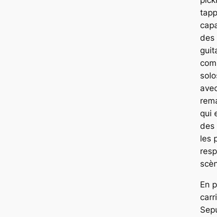
tapp
capa
des 
guit
com
solo
ave
rem
qui 
des 
les 
resp
scèn
En p
carr
Sepu