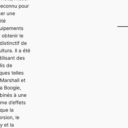
reconnu pour
iser une
été
quipements
 obtenir le
distinctif de
ltura. Il a été
tilisant des
is de
ues telles
Marshall et
a Boogie,
binés à une
me d’effets
 que la
orsion, le
y et la