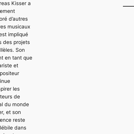
eas Kisser a
lement
oré d’autres
res musicaux
’est impliqué
 des projets
llèles. Son
nt en tant que
ariste et
positeur
inue
spirer les
teurs de
al du monde
er, et son
uence reste
lébile dans