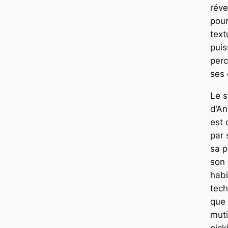
réve
pour
text
puis
per
ses 
Le s
d’An
est 
par 
sa p
son 
habi
tech
que 
muti
pick