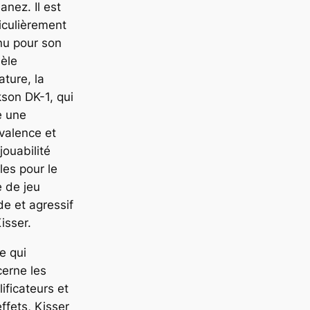
banez. Il est
iculièrement
nu pour son
èle
ature, la
son DK-1, qui
e une
valence et
jouabilité
les pour le
e de jeu
de et agressif
isser.
e qui
erne les
ificateurs et
effets, Kisser