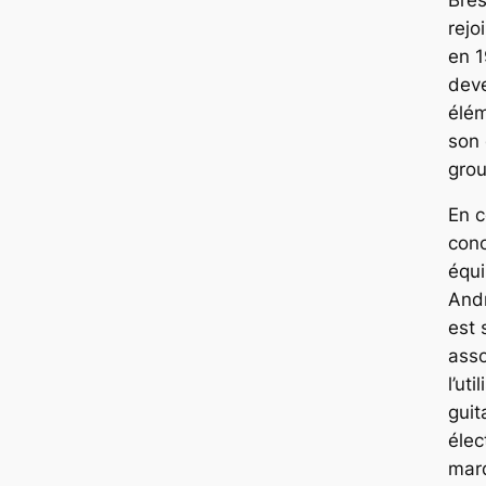
rejo
en 1
dev
élém
son 
gro
En c
con
équ
And
est 
asso
l’uti
guit
élec
mar