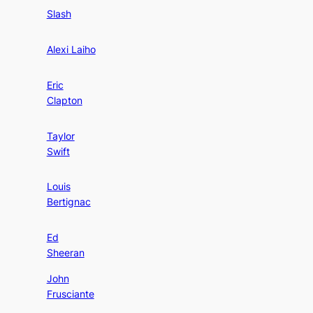
Slash
Alexi Laiho
Eric
Clapton
Taylor
Swift
Louis
Bertignac
Ed
Sheeran
John
Frusciante