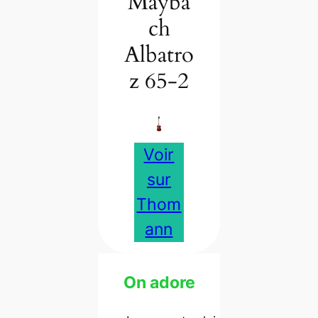
Mayba
ch
Albatro
z 65-2
Voir
sur
Thom
ann
On adore