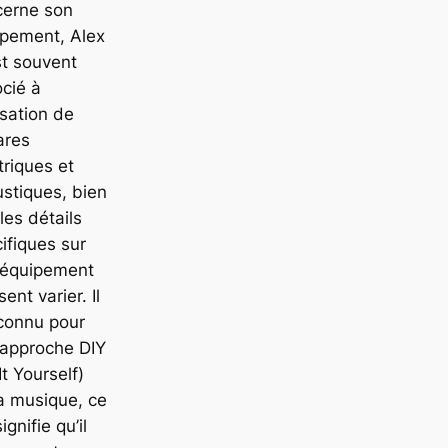
cerne son
ipement, Alex
t souvent
cié à
lisation de
ares
triques et
stiques, bien
les détails
ifiques sur
 équipement
sent varier. Il
connu pour
 approche DIY
It Yourself)
a musique, ce
ignifie qu’il