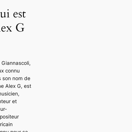
ui est
lex G
 Giannascoli,
ux connu
s son nom de
e Alex G, est
usicien,
teur et
ur-
positeur
icain
nnu pour sa