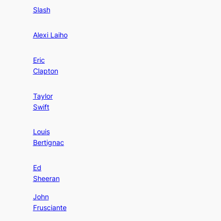
Slash
Alexi Laiho
Eric
Clapton
Taylor
Swift
Louis
Bertignac
Ed
Sheeran
John
Frusciante