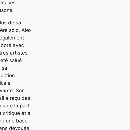
ers ses
nsons.
lus de sa
ière solo, Alex
 également
aboré avec
tres artistes
 été salué
 sa
uction
icale
vante. Son
ail a reçu des
es de la part
a critique et a
né une base
fans dévouée,