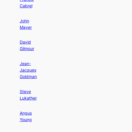
Cabrel
John
Mayer
David
Gilmour
Jean-
Jacques
Goldman
Steve
Lukather
Angus
Young