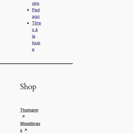
oire
Ped
ago
Titre
s à
la
loup
e
Shop
Thomann
Woodbras
s