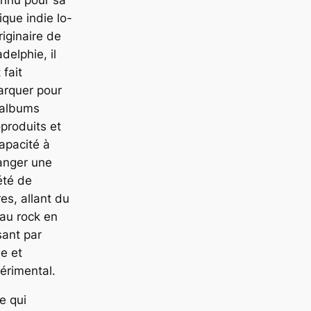
que indie lo-
Originaire de
adelphie, il
 fait
arquer pour
 albums
produits et
apacité à
anger une
été de
es, allant du
 au rock en
ant par
ie et
périmental.
e qui