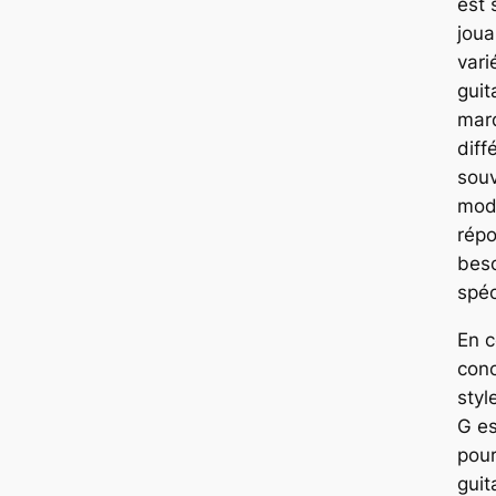
est 
joua
vari
guit
mar
diff
sou
modi
répo
bes
spéc
En c
con
styl
G e
pour
guit