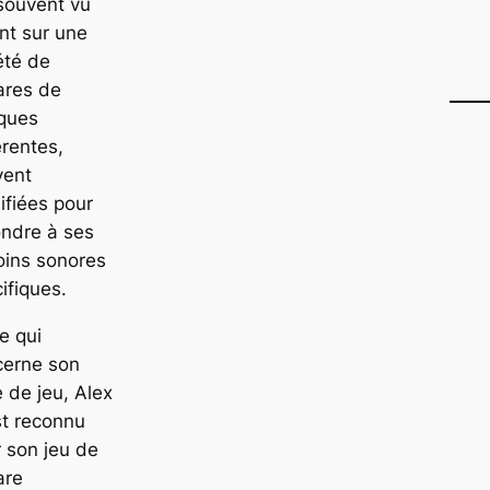
souvent vu
nt sur une
été de
ares de
ques
érentes,
vent
fiées pour
ndre à ses
oins sonores
ifiques.
e qui
cerne son
e de jeu, Alex
st reconnu
 son jeu de
are