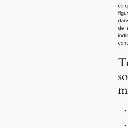
ce q
figu
dan
de 
indi
con
T
s
ma