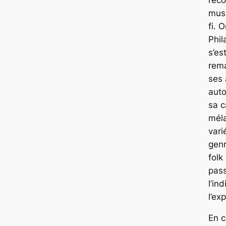
musi
fi. 
Phil
s’est
rem
ses
auto
sa c
mél
vari
genr
folk
pass
l’ind
l’ex
En c