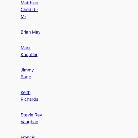
Matthieu
Chédid -
M-
Brian May
Mark
Knopfler
Jimmy
Page
Keith
Richards
Stevie Ray
Vaughan
Francis