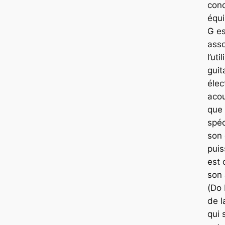
con
équ
G es
asso
l’uti
guit
élec
acou
que 
spéc
son
puis
est 
son
(Do 
de l
qui s