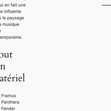
ui en fait une
re influente
s le paysage
la musique
e
temporaine.
out
on
tériel
Framus
Panthera
Fender