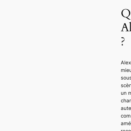
Q
A
?
Alex
mie
sou
scèn
un m
chan
aute
com
amér
reco