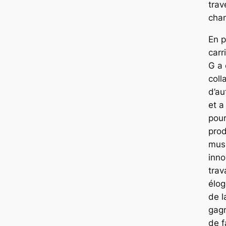
trav
cha
En p
carr
G a
coll
d’au
et a
pour
prod
mus
inno
trav
élog
de l
gag
de 