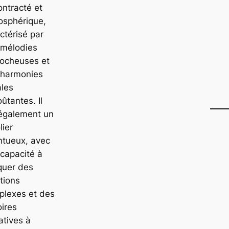
ntracté et
osphérique,
ctérisé par
 mélodies
rocheuses et
 harmonies
ales
ûtantes. Il
 également un
lier
ntueux, avec
capacité à
quer des
tions
plexes et des
oires
atives à