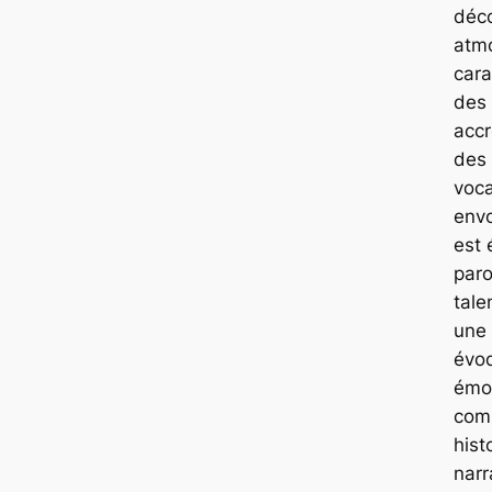
déco
atm
cara
des
acc
des
voc
envo
est
paro
tale
une 
évo
émo
com
hist
narr