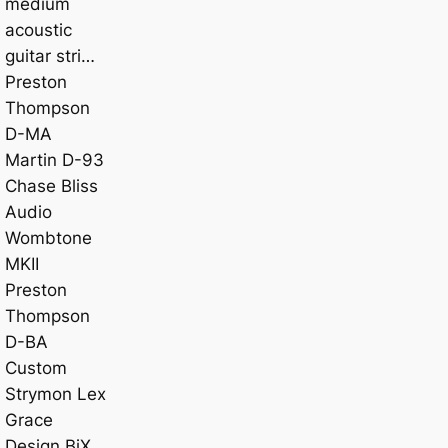
medium
acoustic
guitar stri…
Preston
Thompson
D-MA
Martin D-93
Chase Bliss
Audio
Wombtone
MKII
Preston
Thompson
D-BA
Custom
Strymon Lex
Grace
Design BiX