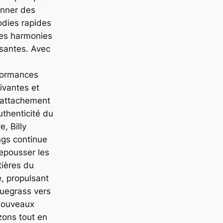
onner des
dies rapides
des harmonies
santes. Avec
formances
ivantes et
 attachement
authenticité du
e, Billy
ngs continue
epousser les
tières du
e, propulsant
luegrass vers
nouveaux
zons tout en