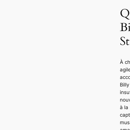
Q
Bi
St
À c
agil
acco
Bill
insu
nouv
à la
capt
musi
ama