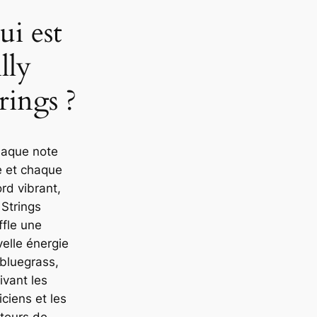
ui est
lly
rings ?
haque note
e et chaque
rd vibrant,
y Strings
ffle une
elle énergie
 bluegrass,
ivant les
ciens et les
teurs de