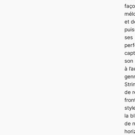
faç
mélo
et 
puis
ses
per
capt
son
à l’
genr
Stri
de r
fron
styl
la b
de 
hori