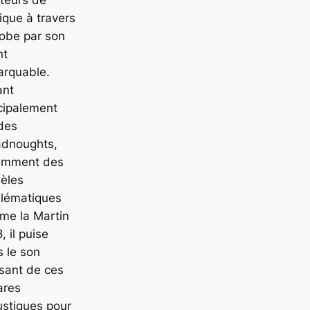
que à travers
lobe par son
nt
arquable.
ant
cipalement
des
adnoughts,
amment des
èles
lématiques
me la Martin
, il puise
 le son
sant de ces
ares
stiques pour