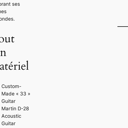
orant ses
nes
fondes.
out
on
tériel
Custom-
Made « 33 »
Guitar
Martin D-28
Acoustic
Guitar