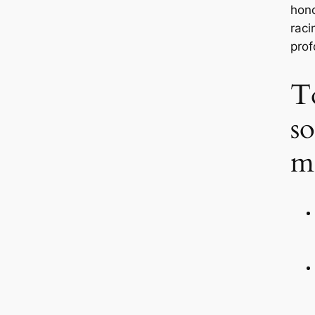
hon
raci
pro
T
s
ma