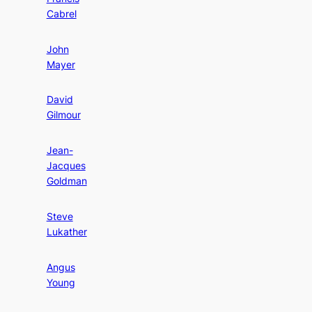
Cabrel
John
Mayer
David
Gilmour
Jean-
Jacques
Goldman
Steve
Lukather
Angus
Young