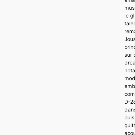
musi
le g
tale
rem
Jou
prin
sur 
dre
not
mod
emb
com
D-28
dans
puis
guit
acou