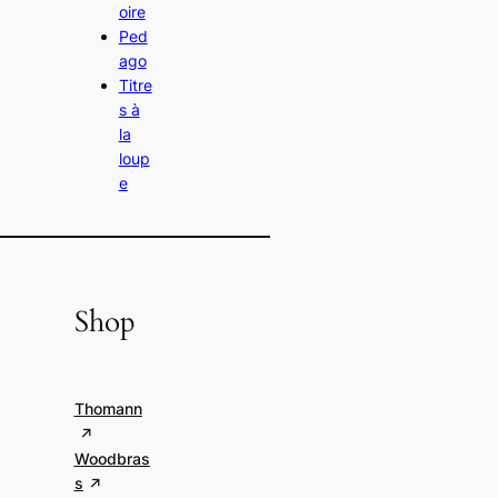
oire
Ped
ago
Titre
s à
la
loup
e
Shop
Thomann
Woodbras
s