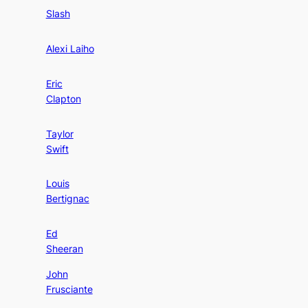
Slash
Alexi Laiho
Eric
Clapton
Taylor
Swift
Louis
Bertignac
Ed
Sheeran
John
Frusciante