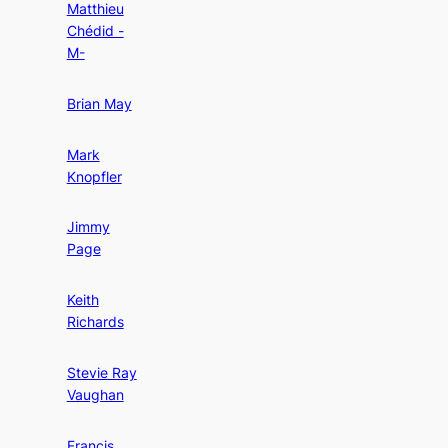
Matthieu
Chédid -
M-
Brian May
Mark
Knopfler
Jimmy
Page
Keith
Richards
Stevie Ray
Vaughan
Francis