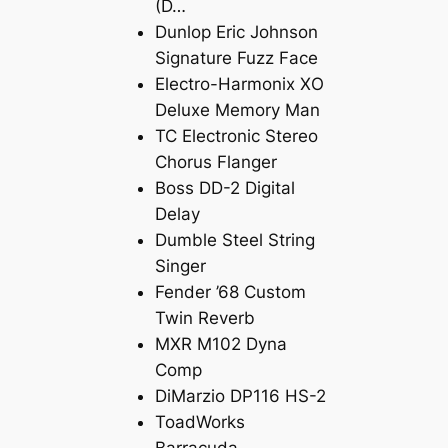
(D…
Dunlop Eric Johnson
Signature Fuzz Face
Electro-Harmonix XO
Deluxe Memory Man
TC Electronic Stereo
Chorus Flanger
Boss DD-2 Digital
Delay
Dumble Steel String
Singer
Fender ’68 Custom
Twin Reverb
MXR M102 Dyna
Comp
DiMarzio DP116 HS-2
ToadWorks
Barracuda