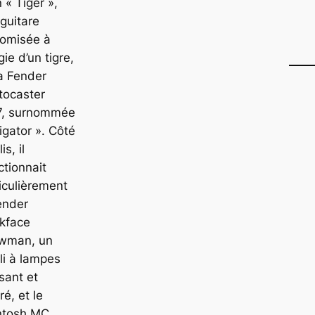
n « Tiger »,
guitare
tomisée à
igie d’un tigre,
a Fender
tocaster
7, surnommée
ligator ». Côté
is, il
ctionnait
iculièrement
ender
kface
wman, un
i à lampes
sant et
ré, et le
ntosh MC