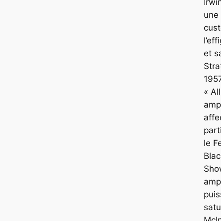
Irwi
une 
cus
l’eff
et s
Stra
195
« Al
ampl
affe
part
le F
Blac
Sho
ampl
puis
satu
McI