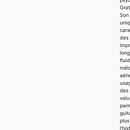
Grat
Son 
uniq
cara
des
impr
long
flui
mél
aéri
usa
des 
valu
parm
guit
plus
l’hi