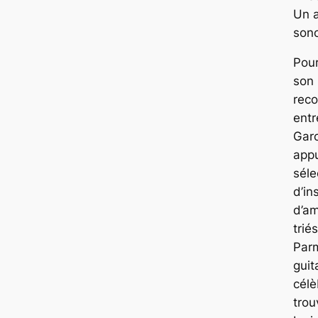
Un 
son
Pour
son
rec
entr
Garc
app
séle
d’in
d’am
trié
Par
guit
célè
trou