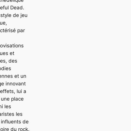
eful Dead.
style de jeu
ue,
ctérisé par
ovisations
ues et
des, des
odies
ennes et un
ge innovant
effets, lui a
 une place
i les
aristes les
 influents de
stoire du rock.