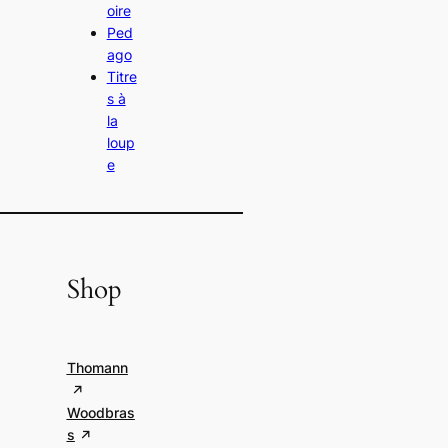
oire
Ped
ago
Titre
s à
la
loup
e
Shop
Thomann
Woodbras
s