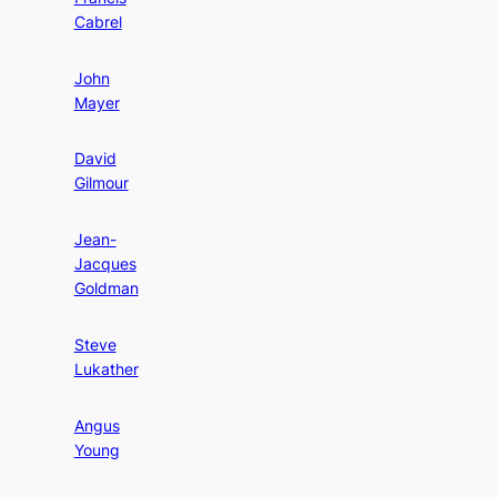
Cabrel
John
Mayer
David
Gilmour
Jean-
Jacques
Goldman
Steve
Lukather
Angus
Young