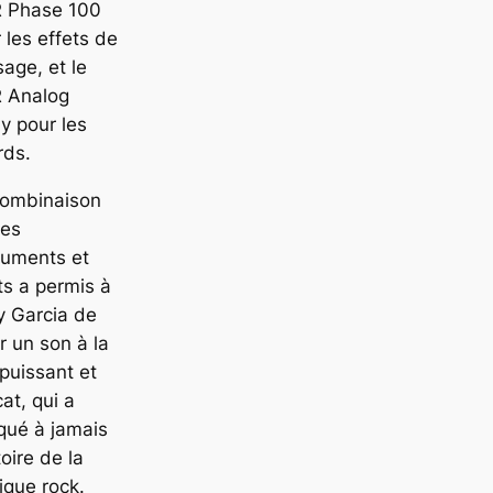
 Phase 100
 les effets de
age, et le
 Analog
y pour les
rds.
combinaison
ces
ruments et
ts a permis à
y Garcia de
r un son à la
 puissant et
cat, qui a
qué à jamais
stoire de la
que rock.