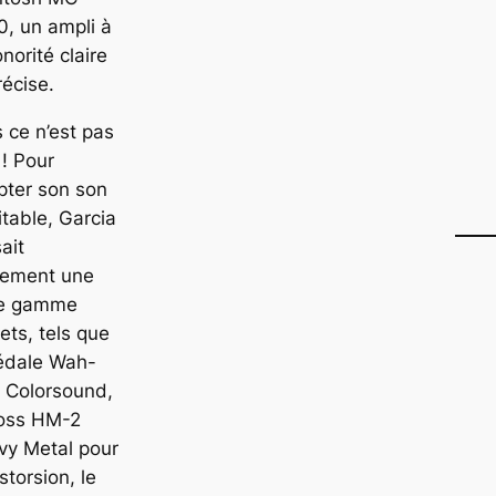
, un ampli à
onorité claire
récise.
 ce n’est pas
 ! Pour
pter son son
itable, Garcia
sait
lement une
ge gamme
fets, tels que
pédale Wah-
 Colorsound,
Boss HM-2
vy Metal pour
istorsion, le