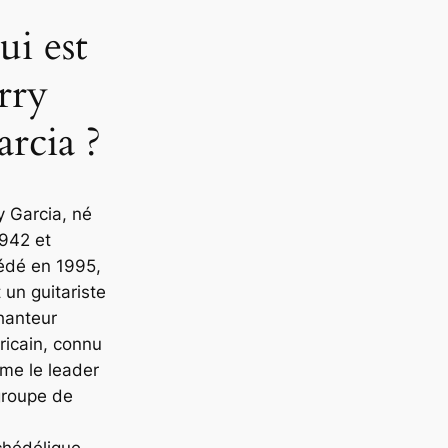
ui est
rry
rcia ?
y Garcia, né
942 et
édé en 1995,
t un guitariste
hanteur
icain, connu
me le leader
groupe de
chédélique