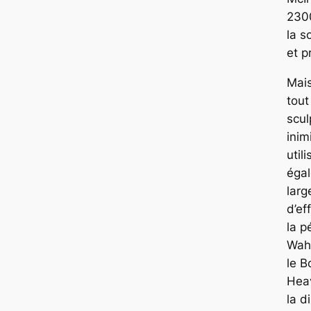
2300
la s
et p
Mais
tout
scul
inim
utili
éga
lar
d’ef
la 
Wah
le 
Hea
la d