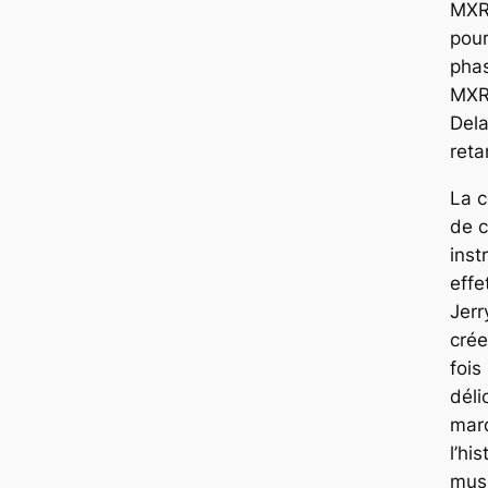
MXR
pour
phas
MXR
Dela
reta
La 
de 
inst
effe
Jerr
crée
fois
déli
mar
l’hi
musi