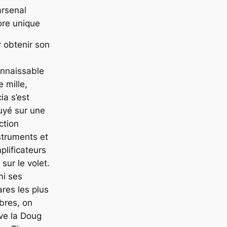
arsenal
ore unique
 obtenir son
onnaissable
e mille,
ia s’est
uyé sur une
ction
struments et
plificateurs
s sur le volet.
mi ses
ares les plus
bres, on
ve la Doug