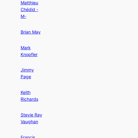
Matthieu
Chédid -
M-
Brian May
Mark
Knopfler
Jimmy
Page
Keith
Richards
Stevie Ray
Vaughan
Francis