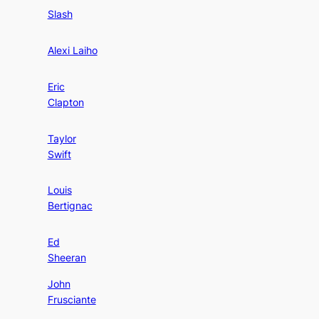
Slash
Alexi Laiho
Eric
Clapton
Taylor
Swift
Louis
Bertignac
Ed
Sheeran
John
Frusciante