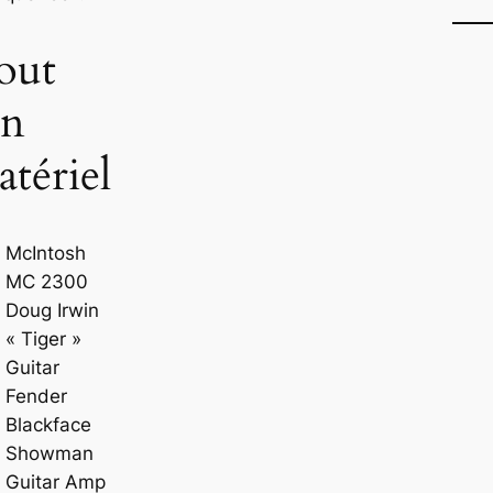
out
on
tériel
McIntosh
MC 2300
Doug Irwin
« Tiger »
Guitar
Fender
Blackface
Showman
Guitar Amp