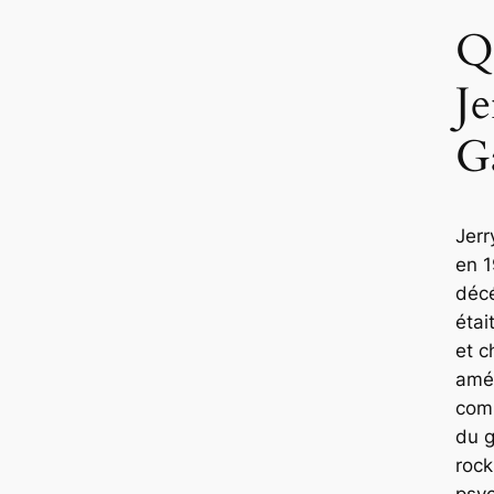
Q
Je
Ga
Jerr
en 1
déc
étai
et c
amér
com
du 
rock
psy