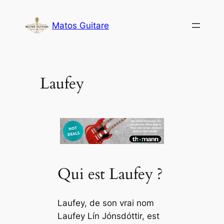
Aller
au
Matos Guitare
contenu
Laufey
Qui est Laufey ?
Laufey, de son vrai nom
Laufey Lín Jónsdóttir, est