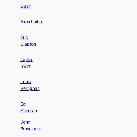
Slash
Alexi Laiho
Eric
Clapton
Taylor
Swift
Louis
Bertignac
Ed
Sheeran
John
Frusciante