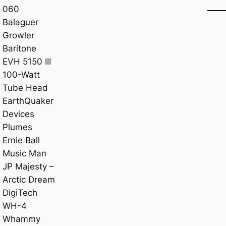
060
Balaguer
Growler
Baritone
EVH 5150 III
100-Watt
Tube Head
EarthQuaker
Devices
Plumes
Ernie Ball
Music Man
JP Majesty –
Arctic Dream
DigiTech
WH-4
Whammy