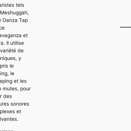
aristes tels
 Meshuggah,
y Danza Tap
ce
avaganza et
a. Il utilise
variété de
niques, y
ris le
ing, le
ping et les
m mutes, pour
r des
ures sonores
plexes et
ivantes.