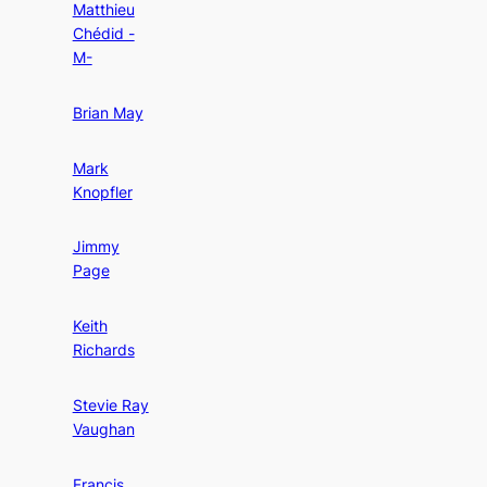
Matthieu
Chédid -
M-
Brian May
Mark
Knopfler
Jimmy
Page
Keith
Richards
Stevie Ray
Vaughan
Francis