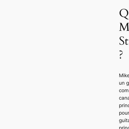
Q
M
St
?
Mike
un g
com
can
prin
pour
guit
prin