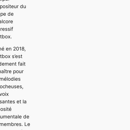
positeur du
upe de
alcore
ressif
itbox.
mé en 2018,
itbox s’est
dement fait
aître pour
 mélodies
rocheuses,
voix
santes et la
uosité
rumentale de
 membres. Le