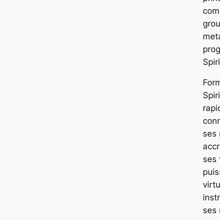
com
gro
met
prog
Spir
For
Spir
rapi
conn
ses
acc
ses 
puis
virt
inst
ses