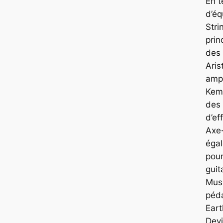
En 
d’é
Stri
prin
des 
Aris
ampl
Kemp
des
d’ef
Axe-
éga
pour
guit
Mus
péda
Ear
Devi