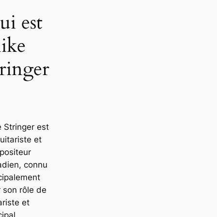
ui est
ike
ringer
 Stringer est
uitariste et
positeur
adien, connu
cipalement
 son rôle de
ariste et
cipal