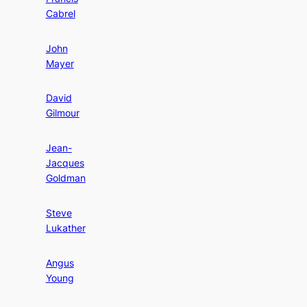
Cabrel
John
Mayer
David
Gilmour
Jean-
Jacques
Goldman
Steve
Lukather
Angus
Young