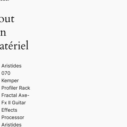
out
on
tériel
Aristides
070
Kemper
Profiler Rack
Fractal Axe-
Fx II Guitar
Effects
Processor
Aristides