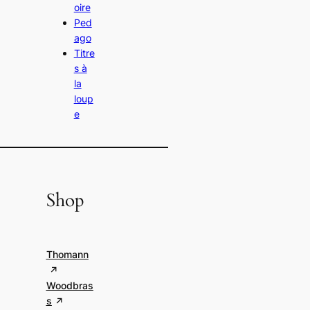
oire
Ped
ago
Titre
s à
la
loup
e
Shop
Thomann
Woodbras
s