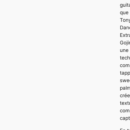
guit
que
Ton
Dan
Extr
Gojir
une 
tech
comp
tapp
swee
pal
crée
text
com
capt