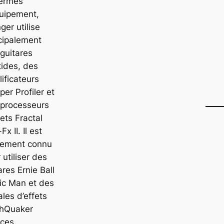
termes
quipement,
nger utilise
cipalement
guitares
tides, des
ificateurs
er Profiler et
 processeurs
fets Fractal
Fx II. Il est
lement connu
 utiliser des
ares Ernie Ball
ic Man et des
les d’effets
thQuaker
ces.