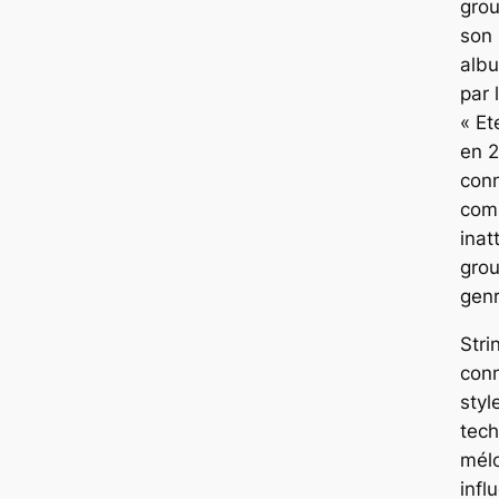
grou
son 
alb
par 
« Et
en 2
con
com
inat
gro
genr
Stri
con
styl
tech
mél
infl