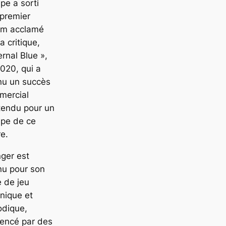
pe a sorti
premier
um acclamé
la critique,
ernal Blue »,
020, qui a
nu un succès
mercial
tendu pour un
upe de ce
e.
nger est
nu pour son
e de jeu
nique et
odique,
uencé par des