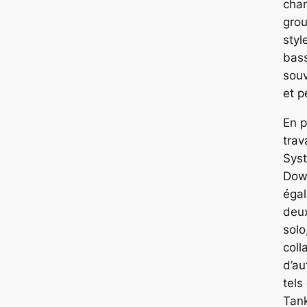
cha
grou
styl
bas
souv
et p
En p
trav
Sys
Dow
égal
deu
solo
coll
d’au
tels
Tan