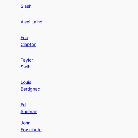
Slash
Alexi Laiho
Eric
Clapton
Taylor
Swift
Louis
Bertignac
Ed
Sheeran
John
Frusciante