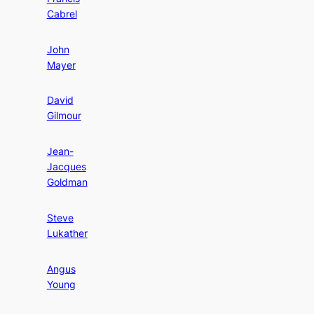
Cabrel
John
Mayer
David
Gilmour
Jean-
Jacques
Goldman
Steve
Lukather
Angus
Young