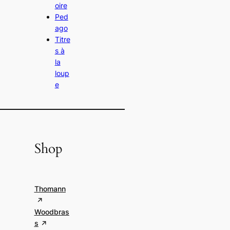
oire
Ped
ago
Titre
s à
la
loup
e
Shop
Thomann
Woodbras
s