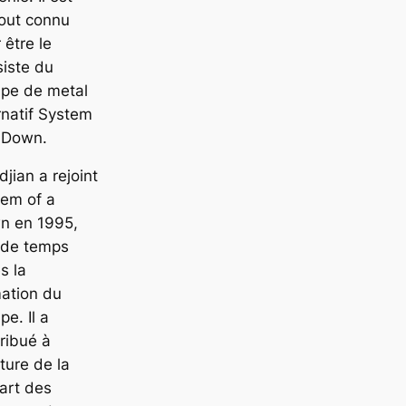
out connu
 être le
iste du
upe de metal
rnatif System
a Down.
jian a rejoint
tem of a
n en 1995,
 de temps
s la
ation du
pe. Il a
ribué à
riture de la
art des