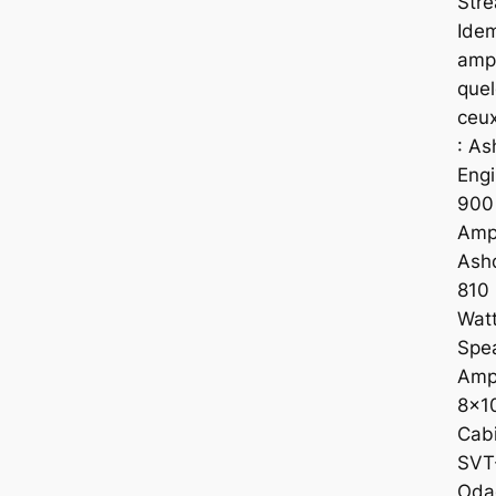
Stre
Ide
ampl
que
ceux
: A
Eng
900 
Ampl
Ash
810
Wat
Spe
Amp
8×1
Cab
SVT
Odad