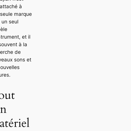
attaché à
 seule marque
 un seul
èle
strument, et il
souvent à la
herche de
veaux sons et
ouvelles
ures.
out
on
tériel