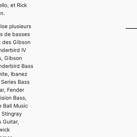
llo, et Rick
n.
ilise plusieurs
es de basses
t des Gibson
derbird IV
s, Gibson
nderbird Bass
ite, Ibanez
 Series Bass
ar, Fender
ision Bass,
e Ball Music
 Stingray
 Guitar,
wick