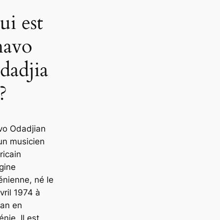
ui est
havo
dadjia
?
vo Odadjian
un musicien
icain
igine
nienne, né le
vril 1974 à
van en
nie. Il est