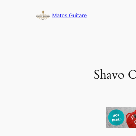
Aller
au
Matos Guitare
contenu
Shavo O