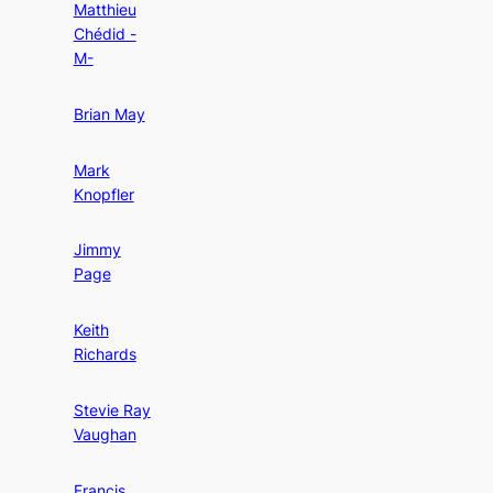
Matthieu
Chédid -
M-
Brian May
Mark
Knopfler
Jimmy
Page
Keith
Richards
Stevie Ray
Vaughan
Francis