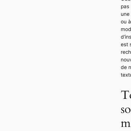
pas 
une
ou à
mod
d’in
est 
rec
nou
de n
text
T
s
ma