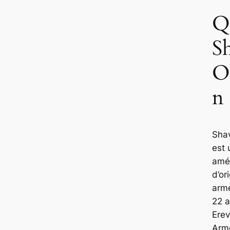
Q
S
O
n 
Sha
est 
amér
d’or
armé
22 a
Ere
Armé