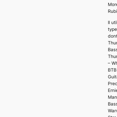
More
Rubi
Il ut
typ
don
Thun
Bas
Thu
– Wh
BTB
Guit
Prec
Erni
Man
Bass
War