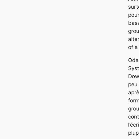
surt
pour
bass
gro
alte
of 
Odad
Sys
Dow
peu
aprè
form
grou
cont
l’éc
plup