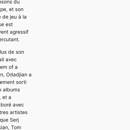
nsons du
pe, et son
e de jeu à la
se est
ent agressif
ercutant.
lus de son
ail avec
tem of a
n, Odadjian a
ement sorti
x albums
, et a
aboré avec
tres artistes
 que Serj
kian, Tom