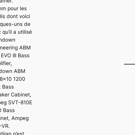
amer.
mm pour les
is dont voici
lques-uns de
 qu’il a utilisé
shdown
ineering ABM
EVO III Bass
ifier,
down ABM
 8×10 1200
t Bass
aker Cabinet,
eg SVT-810E
0 Bass
inet, Ampeg
-VR.
jian n’est