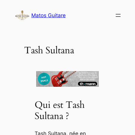
Aller
au
Matos Guitare
contenu
Tash Sultana
Qui est Tash
Sultana ?
Tash Sultana, née en