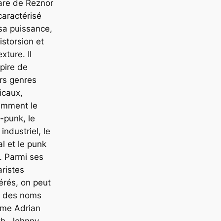
are de Reznor
caractérisé
sa puissance,
istorsion et
exture. Il
spire de
rs genres
icaux,
amment le
-punk, le
 industriel, le
l et le punk
. Parmi ses
aristes
érés, on peut
r des noms
me Adrian