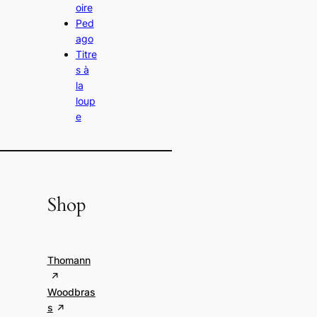
oire
Ped
ago
Titre
s à
la
loup
e
Shop
Thomann
Woodbras
s