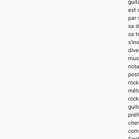
guit
est 
par 
sa d
sa t
s’in
dive
mus
not
post
rock
méta
rock
guit
préf
cite
com