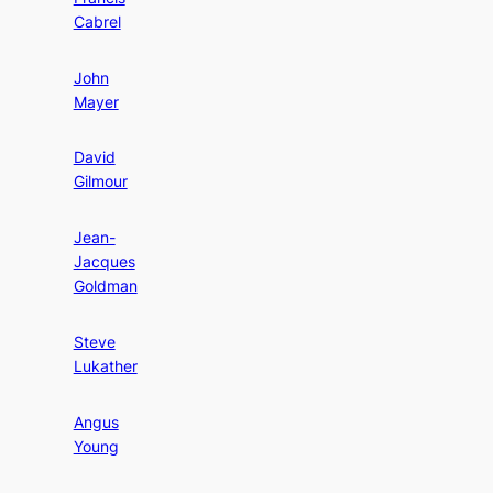
Cabrel
John
Mayer
David
Gilmour
Jean-
Jacques
Goldman
Steve
Lukather
Angus
Young