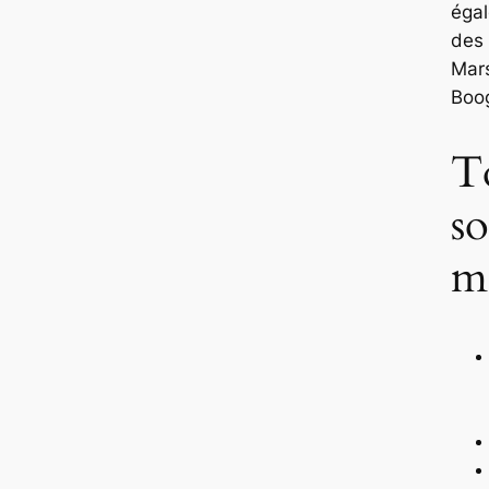
égal
des
Mar
Boog
T
s
ma