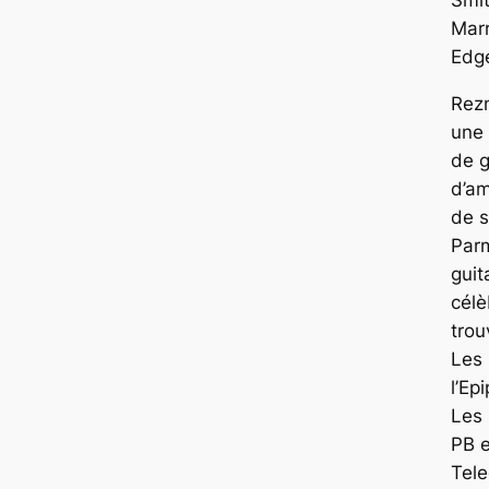
Smi
Marr
Edg
Rezn
une
de g
d’am
de s
Par
guit
célè
trou
Les
l’Ep
Les 
PB e
Tele