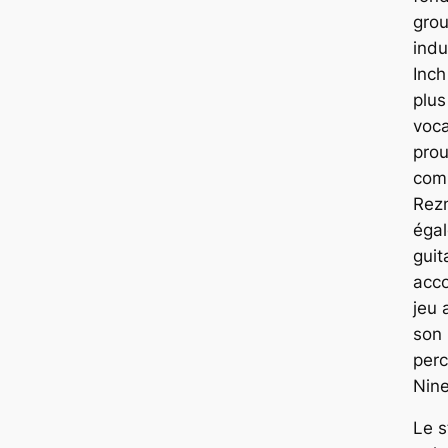
grou
indu
Inch
plus
voca
pro
comp
Rezn
éga
guit
acco
jeu 
son 
perc
Nine
Le s