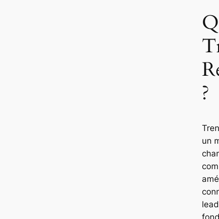
Q
T
R
?
Tren
un m
chan
com
amér
con
lead
fon