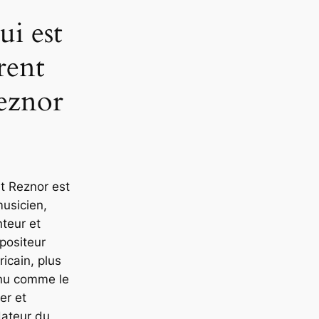
ui est
rent
eznor
t Reznor est
usicien,
teur et
positeur
icain, plus
nu comme le
er et
dateur du