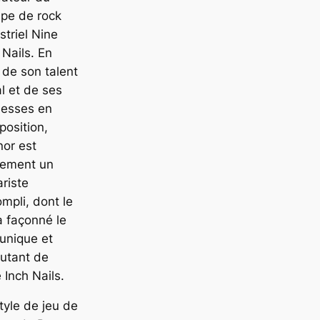
pe de rock
striel Nine
 Nails. En
 de son talent
l et de ses
uesses en
osition,
or est
lement un
ariste
mpli, dont le
a façonné le
unique et
utant de
 Inch Nails.
tyle de jeu de