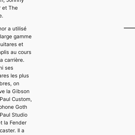
th, Johnny
 et The
e.
or a utilisé
 large gamme
uitares et
plis au cours
a carrière.
mi ses
ares les plus
bres, on
ve la Gibson
 Paul Custom,
iphone Goth
Paul Studio
t la Fender
caster. Il a