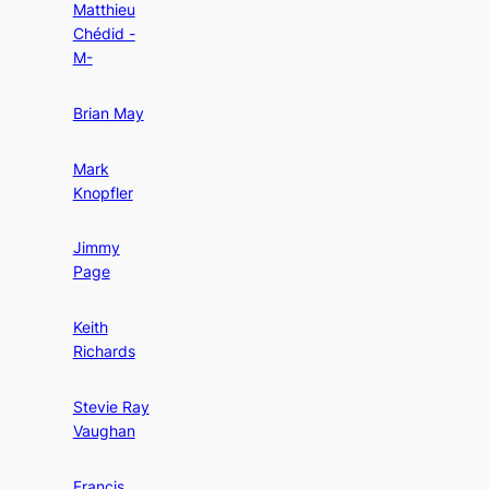
Matthieu
Chédid -
M-
Brian May
Mark
Knopfler
Jimmy
Page
Keith
Richards
Stevie Ray
Vaughan
Francis