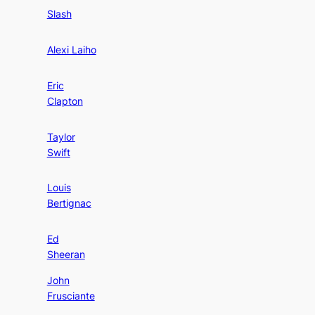
Slash
Alexi Laiho
Eric
Clapton
Taylor
Swift
Louis
Bertignac
Ed
Sheeran
John
Frusciante