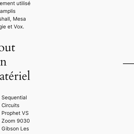
ement utilisé
 amplis
shall, Mesa
ie et Vox.
out
on
tériel
Sequential
Circuits
Prophet VS
Zoom 9030
Gibson Les