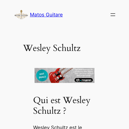
Aller
au
Matos Guitare
contenu
Wesley Schultz
Qui est Wesley
Schultz ?
Wesley Schultz est le